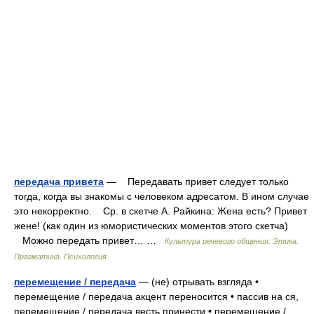
передача привета
— Передавать привет следует только
тогда, когда вы знакомы с человеком адресатом. В ином случае
это некорректно. Ср. в скетче А. Райкина: Жена есть? Привет
жене! (как один из юмористических моментов этого скетча)
Можно передать привет… …
Культура речевого общения: Этика.
Прагматика. Психология
перемещение / передача
— (не) отрывать взгляда •
перемещение / передача акцент переносится • пассив на ся,
перемещение / передача весть принести • перемещение /