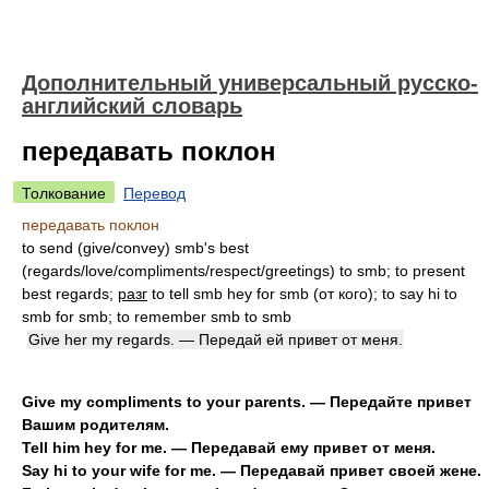
Дополнительный универсальный русско-
английский словарь
передавать поклон
Толкование
Перевод
передавать поклон
to send (give/convey) smb's best
(regards/love/compliments/respect/greetings) to smb; to present
best regards;
разг
to tell smb hey for smb (от кого); to say hi to
smb for smb; to remember smb to smb
Give her my regards. — Передай ей привет от меня.
Give my compliments to your parents. — Передайте привет
Вашим родителям.
Tell him hey for me. — Передавай ему привет от меня.
Say hi to your wife for me. — Передавай привет своей жене.