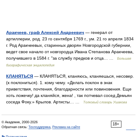
Аракчеев, граф Алексей Андреевич
— генерал от
артиллерии, род. 23 го сентября 1769 г., ум. 21 го апреля 1834
г. Род Аракчеевых, старинных дворян Новгородской губернии,
ведет свое начало от новгородца Ивана Степанова Аракчеева,
получившего в 1584 г. "за службу предков и отца… …
Большая
биографическая энциклопедия
КЛАНЯТЬСЯ
— КЛАНЯТЬСЯ, кланяюсь, кланяешься, несовер.
(к поклониться). 1. кому чему. «Делать поклон в знак
приветствия, почтения, благодарности или повиновения. Еще
хоть ложечку! да кланяйся, жена! , так потчевал сосед Демьян
соседа Фоку.» Крылов. Артисты… …
Толковый словарь Ушакова
© Академик, 2000-2026
18+
Обратная связь:
Техподдержка
,
Реклама на сайте
👣 Путешествия