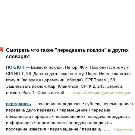
Смотреть что такое "передавать поклон" в других
словарях:
ПОКЛОН
— Вывести поклон. Печор. Флк. Поклониться кому л.
СРГНП 1, 98. Давать/ дать поклон кому. Перм. Низко кланяться
кому л. (во время церемонии, обряда). СРГПриам., 69.
Защипывать поклон. Кар. Кланяться. СРГК 2, 243. Земной
поклон. Разг. 1. Очень низкий …
Большой словарь русских поговорок
передавать
— волнение передалось • субъект, перемещение /
передача дело передать • перемещение / передача
обязанности передать • перемещение / передача передавать
информацию • перемещение / передача передавать
последние известия • перемещение / передача… …
Глагольной