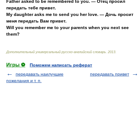
Father asked to be remembered to you. — Отец просил
передать тебе привет.
My daughter asks me to send you her love. — Дочь просит
меня передать Вам привет.
Will you remember me to your parents when you next see
them?
Дополнительный универсальный русско-английский словарь
.
2013
.
Игры ⚽
Поможем написать реферат
передавать наилучшие
передавать привет
пожелания и т. п.