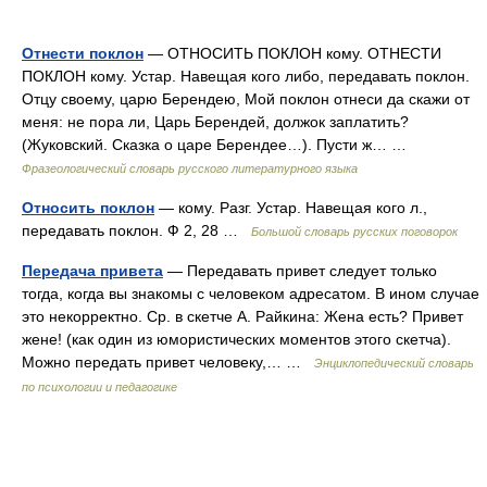
Отнести поклон
— ОТНОСИТЬ ПОКЛОН кому. ОТНЕСТИ
ПОКЛОН кому. Устар. Навещая кого либо, передавать поклон.
Отцу своему, царю Берендею, Мой поклон отнеси да скажи от
меня: не пора ли, Царь Берендей, должок заплатить?
(Жуковский. Сказка о царе Берендее…). Пусти ж… …
Фразеологический словарь русского литературного языка
Относить поклон
— кому. Разг. Устар. Навещая кого л.,
передавать поклон. Ф 2, 28 …
Большой словарь русских поговорок
Передача привета
— Передавать привет следует только
тогда, когда вы знакомы с человеком адресатом. В ином случае
это некорректно. Ср. в скетче А. Райкина: Жена есть? Привет
жене! (как один из юмористических моментов этого скетча).
Можно передать привет человеку,… …
Энциклопедический словарь
по психологии и педагогике